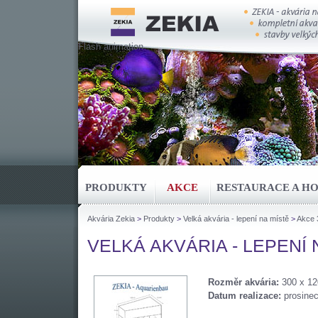
Flash animation
PRODUKTY
AKCE
RESTAURACE A H
Akvária Zekia
>
Produkty
>
Velká akvária - lepení na místě
>
Akce 
VELKÁ AKVÁRIA - LEPENÍ N
Rozměr akvária:
300 x 12
Datum realizace:
prosine